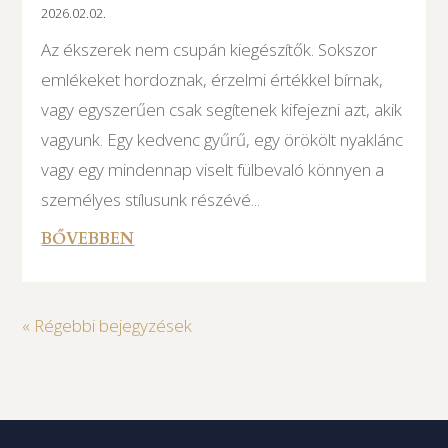
2026.02.02.
Az ékszerek nem csupán kiegészítők. Sokszor
emlékeket hordoznak, érzelmi értékkel bírnak,
vagy egyszerűen csak segítenek kifejezni azt, akik
vagyunk. Egy kedvenc gyűrű, egy örökölt nyaklánc
vagy egy mindennap viselt fülbevaló könnyen a
személyes stílusunk részévé...
BŐVEBBEN
« Régebbi bejegyzések