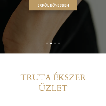
ERRŐL BŐVEBBEN
TRUTA ÉKSZER
ÜZLET