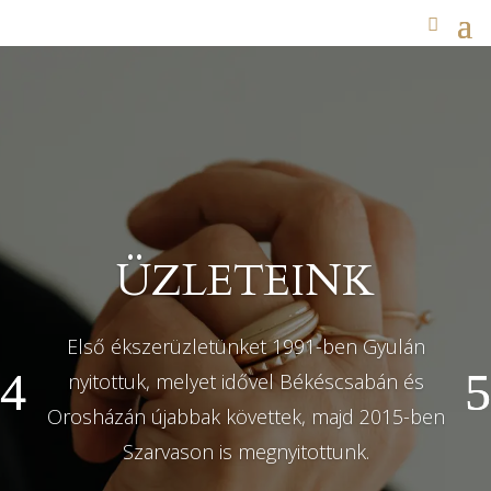
ÜZLETEINK
Első ékszerüzletünket 1991-ben Gyulán
nyitottuk, melyet idővel Békéscsabán és
Orosházán újabbak követtek, majd 2015-ben
Szarvason is megnyitottunk.