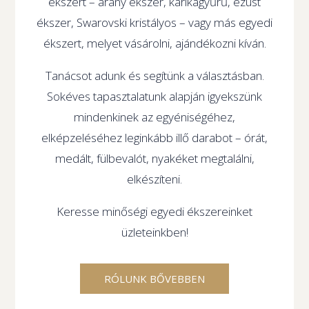
ékszert – arany ékszer, karikagyűrű, ezüst
ékszer, Swarovski kristályos – vagy más egyedi
ékszert, melyet vásárolni, ajándékozni kíván.
Tanácsot adunk és segítünk a választásban.
Sokéves tapasztalatunk alapján igyekszünk
mindenkinek az egyéniségéhez,
elképzeléséhez leginkább illő darabot – órát,
medált, fülbevalót, nyakéket megtalálni,
elkészíteni.
Keresse minőségi egyedi ékszereinket
üzleteinkben!
RÓLUNK BŐVEBBEN