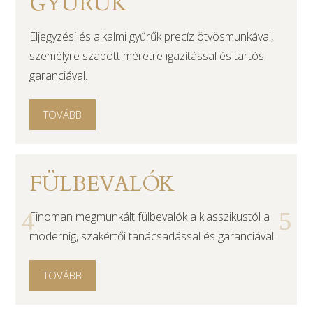
GYŰRŰK
Eljegyzési és alkalmi gyűrűk precíz ötvösmunkával,
személyre szabott méretre igazítással és tartós
garanciával.
TOVÁBB
FÜLBEVALÓK
Finoman megmunkált fülbevalók a klasszikustól a
modernig, szakértői tanácsadással és garanciával.
TOVÁBB