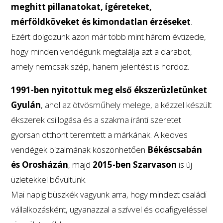
meghitt pillanatokat, ígéreteket,
mérföldköveket és kimondatlan érzéseket
.
Ezért dolgozunk azon már több mint három évtizede,
hogy minden vendégünk megtalálja azt a darabot,
amely nemcsak szép, hanem jelentést is hordoz.
1991-ben nyitottuk meg első ékszerüzletünket
Gyulán
, ahol az ötvösműhely melege, a kézzel készült
ékszerek csillogása és a szakma iránti szeretet
gyorsan otthont teremtett a márkának. A kedves
vendégek bizalmának köszönhetően
Békéscsabán
és Orosházán
, majd
2015-ben Szarvason
is új
üzletekkel bővültünk.
Mai napig büszkék vagyunk arra, hogy mindezt családi
vállalkozásként, ugyanazzal a szívvel és odafigyeléssel