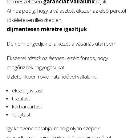
természetesen
garanciát vállalunk
rájuk.
Ahhoz pedig, hogy a választott ékszer az első perctől
tökéletesen illeszkedjen,
díjmentesen méretre igazítjuk
.
De nem engedjük el a kezét a vásárlás után sem.
Ékszerei
társak az életben
, ezért fontos, hogy
megőrizzék ragyogásukat.
Üzleteinkben rövid határidővel vállalunk:
ékszerjavítást
tisztítást
karbantartást
felújítást
így kedvenc darabjai mindig olyan szépek
maradhatnak, mint amikor először viselte őket.