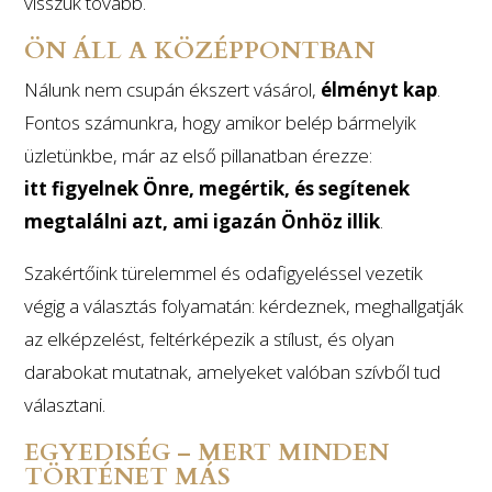
visszük tovább.
ÖN ÁLL A KÖZÉPPONTBAN
Nálunk nem csupán ékszert vásárol,
élményt kap
.
Fontos számunkra, hogy amikor belép bármelyik
üzletünkbe, már az első pillanatban érezze:
itt figyelnek Önre, megértik, és segítenek
megtalálni azt, ami igazán Önhöz illik
.
Szakértőink türelemmel és odafigyeléssel vezetik
végig a választás folyamatán: kérdeznek, meghallgatják
az elképzelést, feltérképezik a stílust, és olyan
darabokat mutatnak, amelyeket valóban szívből tud
választani.
EGYEDISÉG – MERT MINDEN
TÖRTÉNET MÁS