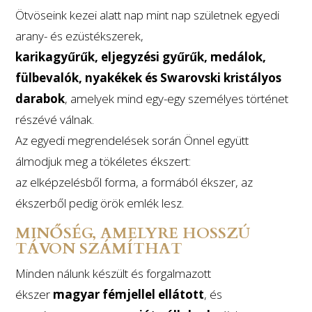
Ötvöseink kezei alatt nap mint nap születnek egyedi
arany- és ezüstékszerek,
karikagyűrűk, eljegyzési gyűrűk, medálok,
fülbevalók, nyakékek és Swarovski kristályos
darabok
, amelyek mind egy-egy személyes történet
részévé válnak.
Az egyedi megrendelések során Önnel együtt
álmodjuk meg a tökéletes ékszert:
az elképzelésből forma, a formából ékszer, az
ékszerből pedig örök emlék lesz.
MINŐSÉG, AMELYRE HOSSZÚ
TÁVON SZÁMÍTHAT
Minden nálunk készült és forgalmazott
ékszer
magyar fémjellel ellátott
, és