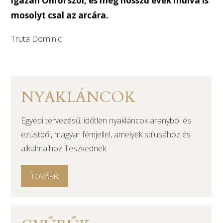
igazán Önről szól, és még hosszú évek múlva is
mosolyt csal az arcára.
Truta Dominic
NYAKLÁNCOK
Egyedi tervezésű, időtlen nyakláncok aranyból és
ezüstből, magyar fémjellel, amelyek stílusához és
alkalmaihoz illeszkednek.
TOVÁBB