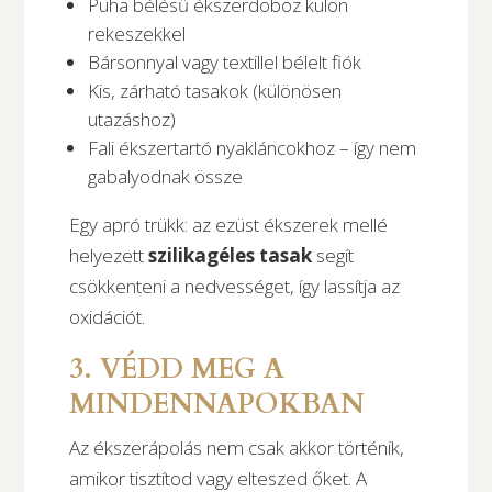
Puha bélésű ékszerdoboz külön
rekeszekkel
Bársonnyal vagy textillel bélelt fiók
Kis, zárható tasakok (különösen
utazáshoz)
Fali ékszertartó nyakláncokhoz – így nem
gabalyodnak össze
Egy apró trükk: az ezüst ékszerek mellé
helyezett
szilikagéles tasak
segít
csökkenteni a nedvességet, így lassítja az
oxidációt.
3. VÉDD MEG A
MINDENNAPOKBAN
Az ékszerápolás nem csak akkor történik,
amikor tisztítod vagy elteszed őket. A