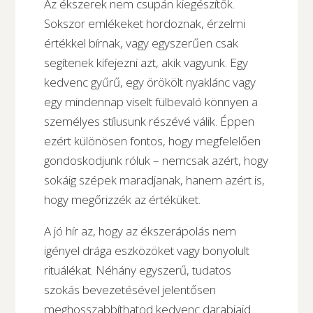
Az ékszerek nem csupán kiegészítők.
Sokszor emlékeket hordoznak, érzelmi
értékkel bírnak, vagy egyszerűen csak
segítenek kifejezni azt, akik vagyunk. Egy
kedvenc gyűrű, egy örökölt nyaklánc vagy
egy mindennap viselt fülbevaló könnyen a
személyes stílusunk részévé válik. Éppen
ezért különösen fontos, hogy megfelelően
gondoskodjunk róluk – nemcsak azért, hogy
sokáig szépek maradjanak, hanem azért is,
hogy megőrizzék az értéküket.
A jó hír az, hogy az ékszerápolás nem
igényel drága eszközöket vagy bonyolult
rituálékat. Néhány egyszerű, tudatos
szokás bevezetésével jelentősen
meghosszabbíthatod kedvenc darabjaid