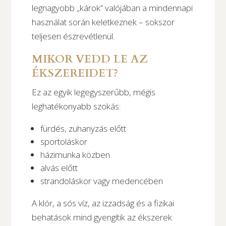
legnagyobb „károk” valójában a mindennapi
használat során keletkeznek – sokszor
teljesen észrevétlenül.
MIKOR VEDD LE AZ
ÉKSZEREIDET?
Ez az egyik legegyszerűbb, mégis
leghatékonyabb szokás:
fürdés, zuhanyzás előtt
sportoláskor
házimunka közben
alvás előtt
strandoláskor vagy medencében
A klór, a sós víz, az izzadság és a fizikai
behatások mind gyengítik az ékszerek