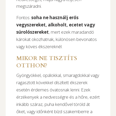
megszáradni.
Fontos:
soha ne használj erős
vegyszereket, alkoholt, ecetet vagy
súrolószereket
, mert ezek maradandó
károkat okozhatnak, különösen bevonatos
vagy köves ékszereknél.
MIKOR NE TISZTÍTS
OTTHON?
Gyöngyökkel, opálokkal, smaragdokkal vagy
ragasztott kövekkel díszített ékszerek
esetén érdemes óvatosnak lenni. Ezek
érzékenyek a nedvességre és a hőre, ezért
inkább száraz, puha kendővel töröld át
őket, vagy időnként bízd szakemberre a