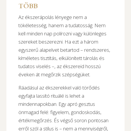
TÖBB
Az ékszerápolás lényege nem a
tökéletesség, hanem a tudatosság. Nem
kell minden nap polírozni vagy különleges
szereket beszerezni. Ha ezt a három
egyszerű alapelvet betartod – rendszeres,
kíméletes tisztítás, elkülönített tárolás és
tudatos viselés –, az ékszereid hosszú
éveken át megőrzik szépségüket.
Ráadásul az ékszerekkel való törődés
egyfajta lassító rituálé is lehet a
mindennapokban. Egy apró gesztus
önmagad felé: figyelem, gondoskodás,
értékmegőrzés. És végső soron pontosan
erről szól a stílus is – nem a mennyiségről,