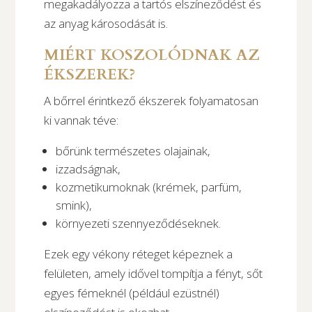
megakadályozza a tartós elszíneződést és
az anyag károsodását is.
MIÉRT KOSZOLÓDNAK AZ
ÉKSZEREK?
A bőrrel érintkező ékszerek folyamatosan
ki vannak téve:
bőrünk természetes olajainak,
izzadságnak,
kozmetikumoknak (krémek, parfüm,
smink),
környezeti szennyeződéseknek.
Ezek egy vékony réteget képeznek a
felületen, amely idővel tompítja a fényt, sőt
egyes fémeknél (például ezüstnél)