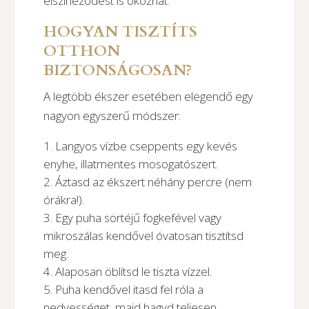
elszíneződést is okozhat.
HOGYAN TISZTÍTS
OTTHON
BIZTONSÁGOSAN?
A legtöbb ékszer esetében elegendő egy
nagyon egyszerű módszer:
Langyos vízbe cseppents egy kevés
enyhe, illatmentes mosogatószert.
Áztasd az ékszert néhány percre (nem
órákra!).
Egy puha sörtéjű fogkefével vagy
mikroszálas kendővel óvatosan tisztítsd
meg.
Alaposan öblítsd le tiszta vízzel.
Puha kendővel itasd fel róla a
nedvességet, majd hagyd teljesen