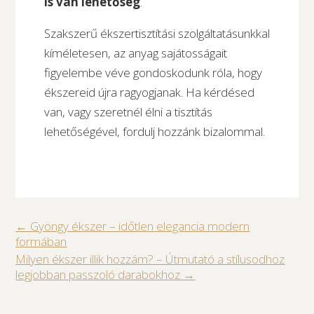
is van lehetőség
.
Szakszerű ékszertisztítási szolgáltatásunkkal
kíméletesen, az anyag sajátosságait
figyelembe véve gondoskodunk róla, hogy
ékszereid újra ragyogjanak. Ha kérdésed
van, vagy szeretnél élni a tisztítás
lehetőségével, fordulj hozzánk bizalommal.
←
Gyöngy ékszer – időtlen elegancia modern
formában
Milyen ékszer illik hozzám? – Útmutató a stílusodhoz
legjobban passzoló darabokhoz
→