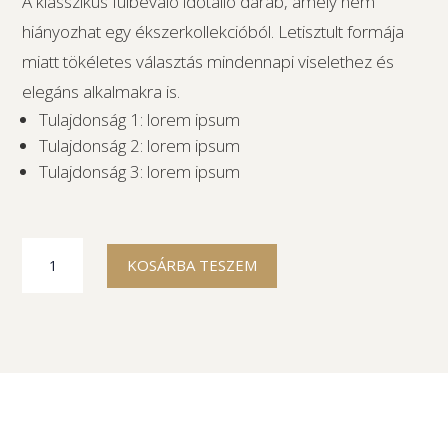
A klasszikus fülbevaló időtálló darab, amely nem
hiányozhat egy ékszerkollekcióból. Letisztult formája
miatt tökéletes választás mindennapi viselethez és
elegáns alkalmakra is.
Tulajdonság 1: lorem ipsum
Tulajdonság 2: lorem ipsum
Tulajdonság 3: lorem ipsum
Lorem
KOSÁRBA TESZEM
ipsum
fülbevaló
mennyiség