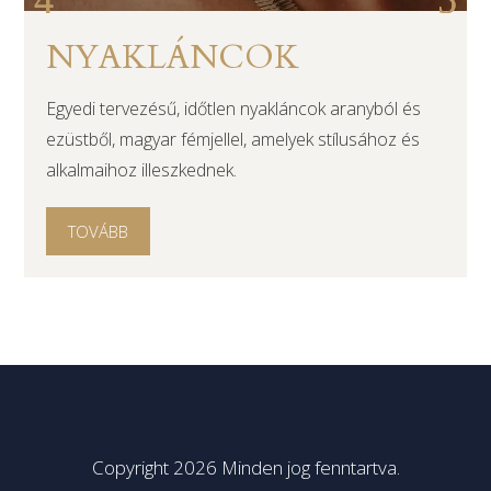
NYAKLÁNCOK
Egyedi tervezésű, időtlen nyakláncok aranyból és
ezüstből, magyar fémjellel, amelyek stílusához és
alkalmaihoz illeszkednek.
TOVÁBB
Copyright 2026 Minden jog fenntartva.